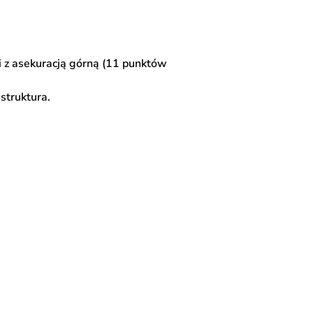
i z asekuracją górną (11 punktów
struktura.