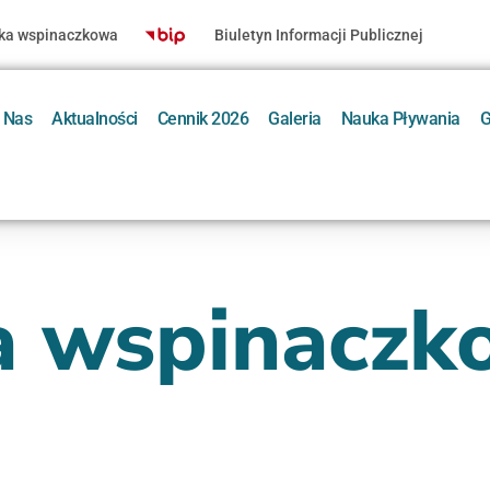
nka wspinaczkowa
Biuletyn Informacji Publicznej
 Nas
Aktualności
Cennik 2026
Galeria
Nauka Pływania
G
a wspinaczk