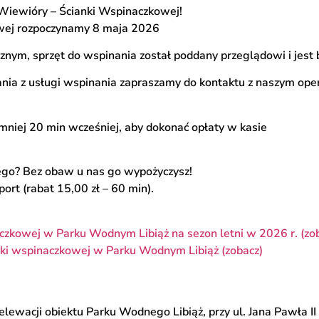
 Wiewióry – Ścianki Wspinaczkowej!
wej rozpoczynamy 8 maja 2026
cznym, sprzęt do wspinania został poddany przeglądowi i jest
nia z usługi wspinania zapraszamy do kontaktu z naszym ope
ajmniej 20 min wcześniej, aby dokonać opłaty w kasie
ego? Bez obaw u nas go wypożyczysz!
rt (rabat 15,00 zł – 60 min).
czkowej w Parku Wodnym Libiąż na sezon letni w 2026 r. (zo
nki wspinaczkowej w Parku Wodnym Libiąż (zobacz)
lewacji obiektu Parku Wodnego Libiąż, przy ul. Jana Pawła II