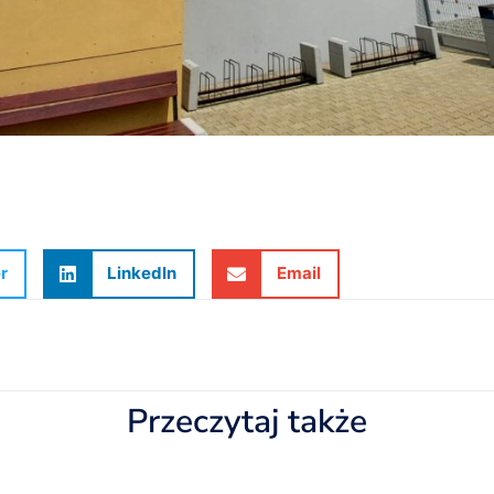
r
LinkedIn
Email
Przeczytaj także