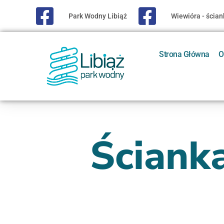
Park Wodny Libiąż
Wiewióra - ścia
Strona Główna
O
Ściank