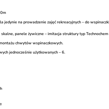
00m
ala jedynie na prowadzenie zajęć rekreacyjnych – do wspinaczk
skalne, panele żywiczne – imitacja struktury typ Technochem 
o montażu chwytów wspinaczkowych.
ych jednocześnie użytkowanych – 6.
ch
: